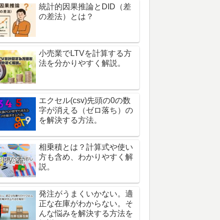
統計的因果推論とDID（差
の差法）とは？
小売業でLTVを計算する方
法を分かりやすく解説。
エクセル(csv)先頭の0の数
字が消える（ゼロ落ち）の
を解決する方法。
相乗積とは？計算式や使い
方も含め、わかりやすく解
説。
発注がうまくいかない。適
正な在庫がわからない。そ
んな悩みを解決する方法を