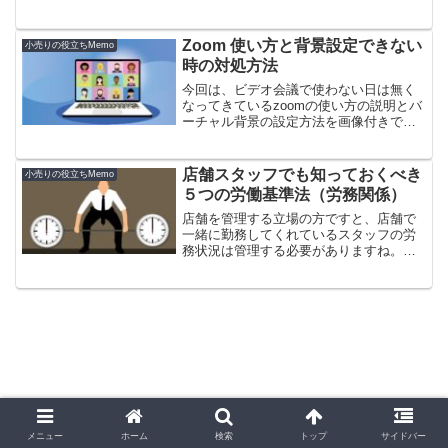
い。簡潔に説明しますので、時間がない
けど基本的な価格政策の考え方を理解し
たい方におすすめです。
Zoom 使い方と背景設定できない
小売りの役立ちMemo
時の対処方法
今回は、ビデオ会議で使わない日は無く
なってきているzoomの使い方の説明とバ
ーチャル背景の設定方法を画像付きで分
かりやすく説明します。パソコンによっ
てはアプリを使って設定する必要がある
ので知りたい方は是非読んでみてくださ
店舗スタッフでも知っておくべき
小売りの役立ちMemo
い。
５つの労働基準法（労務関係）
店舗を管理する立場の方ですと、店舗で
一緒に勤務してくれているスタッフの労
務状況は管理する必要がありますね。こ
こでは、必要最低限覚えておいた方が良
い基準を簡単にまとめて説明します。
メニュー
ホーム
検索
トップ
サイドバー