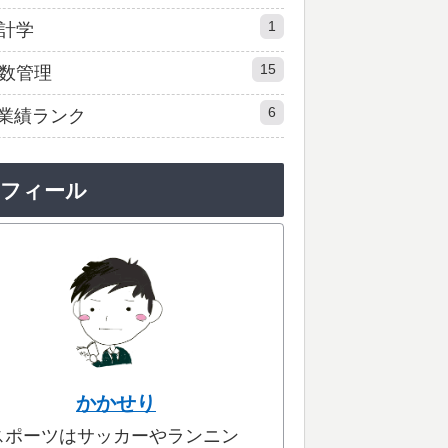
1
計学
15
数管理
6
業績ランク
ロフィール
かかせり
スポーツはサッカーやランニン