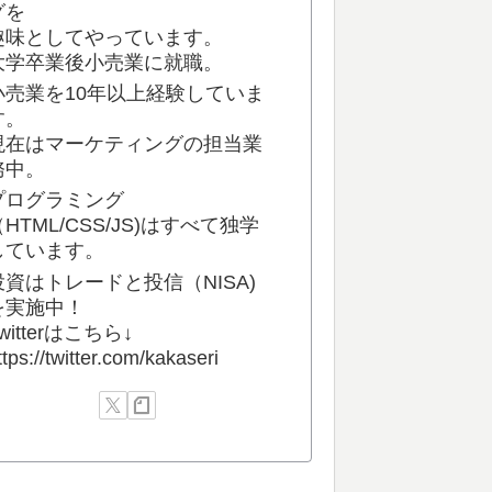
グを
趣味としてやっています。
大学卒業後小売業に就職。
小売業を10年以上経験していま
す。
現在はマーケティングの担当業
務中。
プログラミング
（HTML/CSS/JS)はすべて独学
しています。
投資はトレードと投信（NISA)
を実施中！
witterはこちら↓
ttps://twitter.com/kakaseri