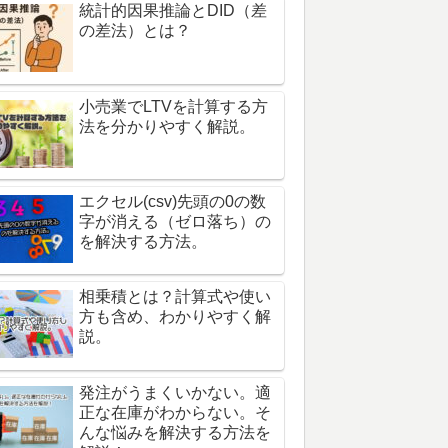
統計的因果推論とDID（差
の差法）とは？
小売業でLTVを計算する方
法を分かりやすく解説。
エクセル(csv)先頭の0の数
字が消える（ゼロ落ち）の
を解決する方法。
相乗積とは？計算式や使い
方も含め、わかりやすく解
説。
発注がうまくいかない。適
正な在庫がわからない。そ
んな悩みを解決する方法を