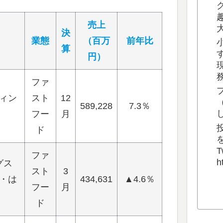
売上
決
業態
（百万
前年比
算
円）
ファ
ィン
スト
12
589,228
7.3％
フー
月
ド
T
ファ
h
グス
スト
3
・は
434,631
▲4.6％
フー
月
ド