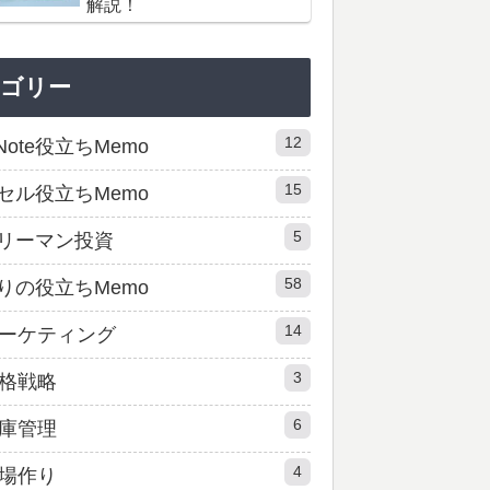
解説！
テゴリー
12
Note役立ちMemo
15
セル役立ちMemo
5
リーマン投資
58
りの役立ちMemo
14
ーケティング
3
格戦略
6
庫管理
4
場作り