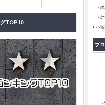
統
計
TOP10
小売
プ