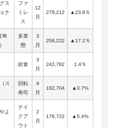
グス
ファ
12
ョナ
ミレ
279,212
▲23.8％
月
ス
ぱ寿
多業
3
258,222
▲17.2％
）
態
月
3
給食
242,782
1.4％
月
ES（ス
回転
9
192,704
▲0.7%
寿司
月
テイ
やよ
2
クア
178,722
▲5.4%
月
ウト