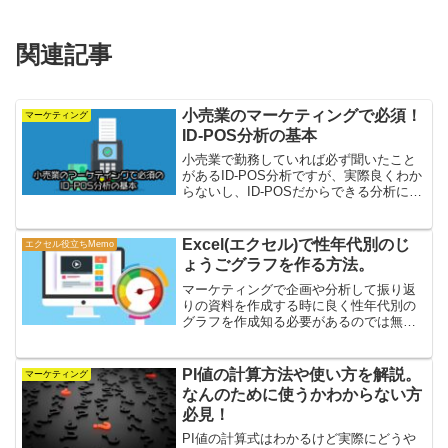
関連記事
小売業のマーケティングで必須！
マーケティング
ID-POS分析の基本
小売業で勤務していれば必ず聞いたこと
があるID-POS分析ですが、実際良くわか
らないし、ID-POSだからできる分析につ
いて勉強したい方向けに説明します。
Excel(エクセル)で性年代別のじ
エクセル役立ちMemo
ょうごグラフを作る方法。
マーケティングで企画や分析して振り返
りの資料を作成する時に良く性年代別の
グラフを作成知る必要があるのでは無い
でしょうか？グラフとしても、見やすく
なる事で企画書もわかりやすくなるので
とてもおすすめです。まだ、作り方がわ
PI値の計算方法や使い方を解説。
マーケティング
からない方は是非読んで見て下さい。
なんのために使うかわからない方
必見！
PI値の計算式はわかるけど実際にどうや