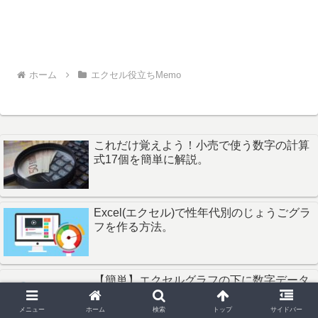
ホーム
エクセル役立ちMemo
これだけ覚えよう！小売で使う数字の計算
式17個を簡単に解説。
Excel(エクセル)で性年代別のじょうごグラ
フを作る方法。
【簡単】エクセルグラフの下に数字データ
を表示する方法。
メニュー
ホーム
検索
トップ
サイドバー