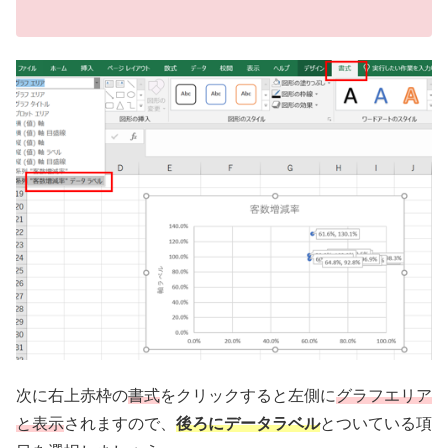
次に右上赤枠の
書式
をクリックすると左側に
グラフエリア
と表示
されますので、
後ろにデータラベル
とついている項