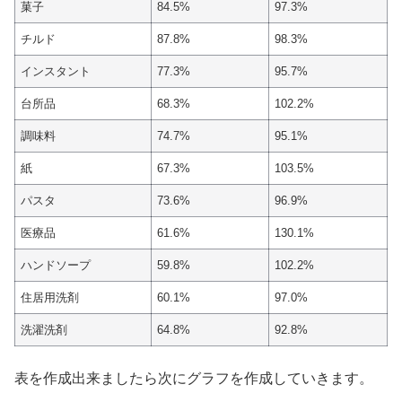
菓子
84.5%
97.3%
チルド
87.8%
98.3%
インスタント
77.3%
95.7%
台所品
68.3%
102.2%
調味料
74.7%
95.1%
紙
67.3%
103.5%
パスタ
73.6%
96.9%
医療品
61.6%
130.1%
ハンドソープ
59.8%
102.2%
住居用洗剤
60.1%
97.0%
洗濯洗剤
64.8%
92.8%
表を作成出来ましたら次にグラフを作成していきます。