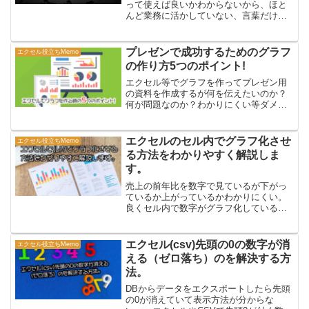
って使えば良いかわからないから、ほと
んど業務に活かしていない、言葉だけ知
っていても使い方がわからないと困って
いる方の悩みを解決する記事になりま
す。
プレゼンで成功するためのグラフ
エクセル役立ちMemo
の作り方5つのポイント!
エクセル等でグラフを作ってプレゼン用
の資料を作成するが何を伝えたいのか？
何が問題なのか？わかりにくい等ダメ出
しされる事は誰もが経験します。そんな
悩みを解決します。
エクセルのセル内でグラフ化させ
エクセル役立ちMemo
る方法をわかりやすく解説しま
す。
売上の前年比を数字で見ているが下がっ
ているか上がっているかわかりにくい。
良くセル内で数字がグラフ化しているの
を見るけどやり方がわからない。商品毎
の好調不調をひと目で判断したいけど良
い方法がわからない。そんな方の悩みを
エクセル(csv)先頭の0の数字が消
エクセル役立ちMemo
解決するためにおすすめの方法を説明し
える（ゼロ落ち）のを解決する方
ますので是非最後まで読んでみてくださ
法。
い。
DBからデータをエクスポートしたら先頭
の0が消えていて表示方法が分からな